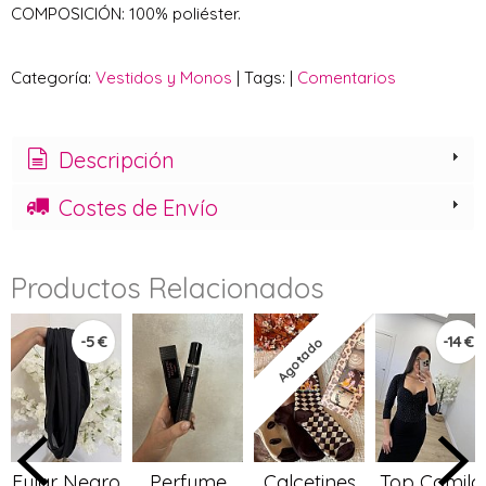
COMPOSICIÓN: 100% poliéster.
Categoría:
Vestidos y Monos
|
Tags:
|
Comentarios
Descripción
Costes de Envío
Productos Relacionados
-5 €
-14 €
Agotado
Fular Negro
Perfume
Calcetines
Top Camila