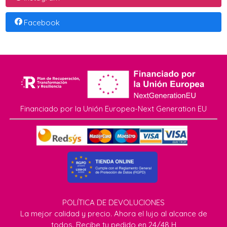
Facebook
Financiado por la Unión Europea-Next Generation EU
POLÍTICA DE DEVOLUCIONES
La mejor calidad y precio. Ahora el lujo al alcance de
todos. Recibe tu pedido en 24/48 H