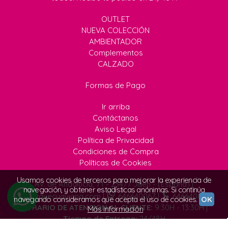
OUTLET
NUEVA COLECCIÓN
AMBIENTADOR
Complementos
CALZADO
Formas de Pago
Ir arriba
Contáctanos
Aviso Legal
Política de Privacidad
Condiciones de Compra
Políticas de Cookies
Usamos cookies de terceros para mejorar la experiencia de
Av. de Andalucía, 71 - 23477 Jaén - (España) |
navegación, y obtener estadísticas anónimas. Si continúa
info@quecuquiana.com
|
646640067
|
646640067
navegando consideramos que acepta el uso de cookies.
OK
HORARIO DE ATENCION AL CLIENTE:
9:30H - 13:30H |
Más información
Tiempo de Entrega:
24/48H