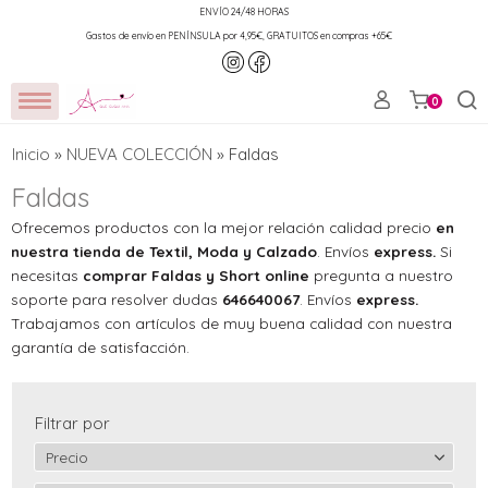
ENVÍO 24/48 HORAS
Gastos de envío en PENÍNSULA por 4,95€, GRATUITOS en compras +65€
0
Inicio
»
NUEVA COLECCIÓN
»
Faldas
Faldas
Ofrecemos productos con la mejor relación calidad precio
en
nuestra tienda de Textil, Moda y Calzado
. Envíos
express.
Si
necesitas
comprar Faldas y Short online
pregunta a nuestro
soporte para resolver dudas
646640067
. Envíos
express.
Trabajamos con artículos de muy buena calidad con nuestra
garantía de satisfacción.
Filtrar por
Precio