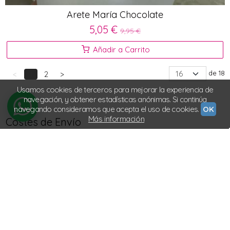
Arete María Chocolate
5,05 €
9,95 €
Añadir a Carrito
de 18
<
1
2
>
Usamos cookies de terceros para mejorar la experiencia de
navegación, y obtener estadísticas anónimas. Si continúa
navegando consideramos que acepta el uso de cookies.
OK
Más información
Costes de Envío
GRATIS *
Consultar Destinos
Tu Carrito (0)
El carrito de la compra está vacío
Redes Sociales