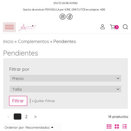
ENVÍO 24/48 HORAS
Gastos de envío en PENÍNSULA por 4,95€, GRATUITOS en compras +65€
0
Inicio
»
Complementos
»
Pendientes
Pendientes
Filtrar por
Precio
Talla
|
x Quitar Filtros
<
1
2
>
18 productos
Ordenar por:
Recomendados