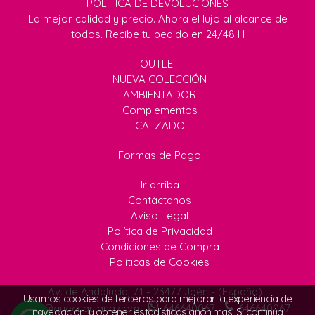
POLÍTICA DE DEVOLUCIONES
La mejor calidad y precio. Ahora el lujo al alcance de
todos. Recibe tu pedido en 24/48 H
OUTLET
NUEVA COLECCIÓN
AMBIENTADOR
Complementos
CALZADO
Formas de Pago
Ir arriba
Contáctanos
Aviso Legal
Política de Privacidad
Condiciones de Compra
Políticas de Cookies
Av. de Andalucía, 71 - 23477 Jaén - (España) |
Usamos cookies de terceros para mejorar la experiencia de
info@quecuquiana.com
|
646640067
|
646640067
navegación, y obtener estadísticas anónimas. Si continúa