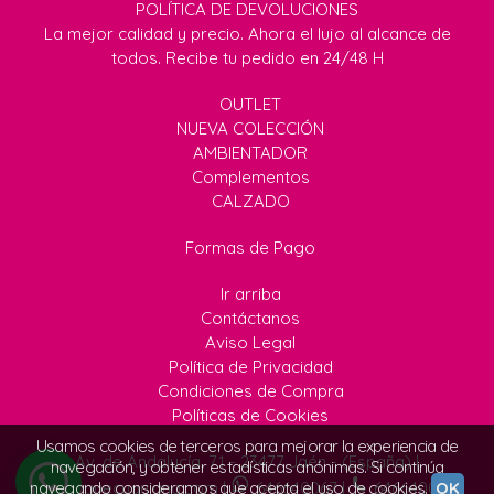
POLÍTICA DE DEVOLUCIONES
La mejor calidad y precio. Ahora el lujo al alcance de
todos. Recibe tu pedido en 24/48 H
OUTLET
NUEVA COLECCIÓN
AMBIENTADOR
Complementos
CALZADO
Formas de Pago
Ir arriba
Contáctanos
Aviso Legal
Política de Privacidad
Condiciones de Compra
Políticas de Cookies
Usamos cookies de terceros para mejorar la experiencia de
Av. de Andalucía, 71 - 23477 Jaén - (España) |
navegación, y obtener estadísticas anónimas. Si continúa
info@quecuquiana.com
|
646640067
|
646640067
navegando consideramos que acepta el uso de cookies.
OK