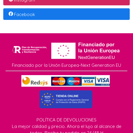
Facebook
Financiado por la Unión Europea-Next Generation EU
POLÍTICA DE DEVOLUCIONES
La mejor calidad y precio. Ahora el lujo al alcance de
todos. Recibe tu pedido en 24/48 H