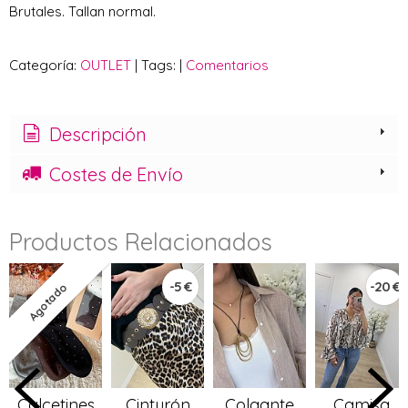
Brutales. Tallan normal.
Categoría:
OUTLET
|
Tags:
|
Comentarios
Descripción
Costes de Envío
Productos Relacionados
-5 €
-20 €
Agotado
Calcetines
Cinturón
Colgante
Camisa