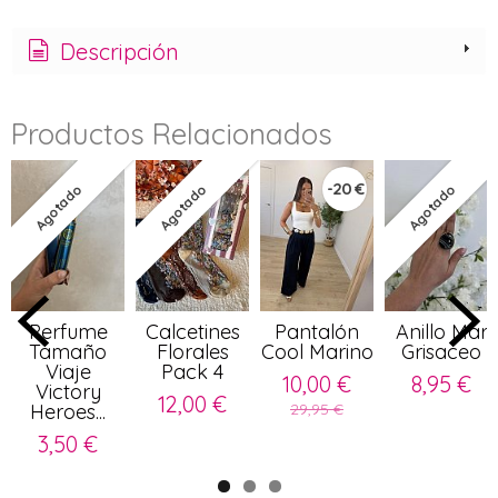
Descripción
Productos Relacionados
-20 €
Agotado
Agotado
Agotado
Perfume
Calcetines
Pantalón
Anillo Mar
Tamaño
Florales
Cool Marino
Grisaceo
Viaje
Pack 4
10,00 €
8,95 €
Victory
12,00 €
Heroes...
29,95 €
3,50 €