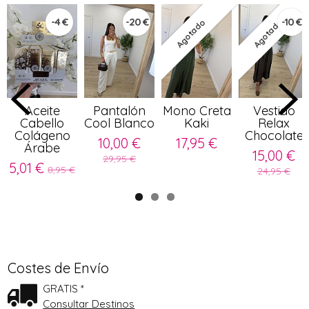
-4 €
-20 €
-10 €
Agotado
Agotado
Aceite
Pantalón
Mono Creta
Vestido
Cabello
Cool Blanco
Kaki
Relax
Colágeno
Chocolate
10,00 €
17,95 €
Árabe
15,00 €
29,95 €
5,01 €
8,95 €
24,95 €
Costes de Envío
GRATIS *
Consultar Destinos