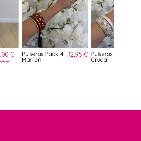
0,00 €
Pulseras Pack-4
12,95 €
Pulseras Pack-4
1
Marrón
Cruda
,95 €