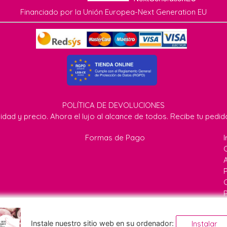
Financiado por la Unión Europea-Next Generation EU
POLÍTICA DE DEVOLUCIONES
idad y precio. Ahora el lujo al alcance de todos. Recibe tu pedi
Formas de Pago
I
P
 71 - 23477 Jaén - (España) |
info@quecuquiana.com
|
6466400
Instale nuestro sitio web en su ordenador:
Instalar
 DE ATENCION AL CLIENTE:
9:30H - 13:30H |
Tiempo de Entreg