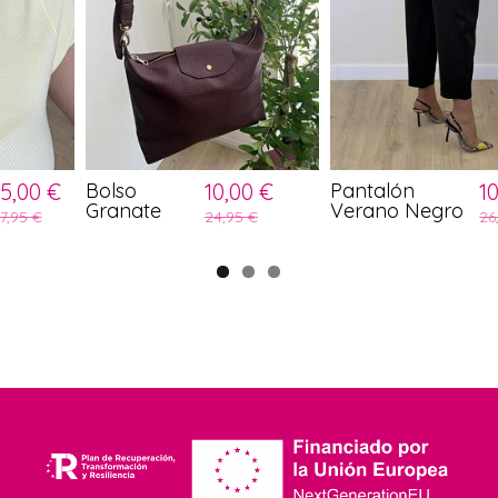
5,00 €
Bolso
10,00 €
Pantalón
1
Granate
Verano Negro
7,95 €
24,95 €
26