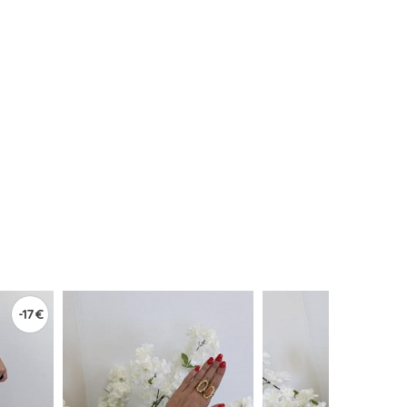
-17 €