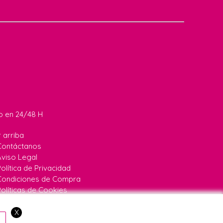
do en 24/48 H
r arriba
Contáctanos
Aviso Legal
olítica de Privacidad
Condiciones de Compra
Políticas de Cookies
67
|
646640067
X
a:
24/48H