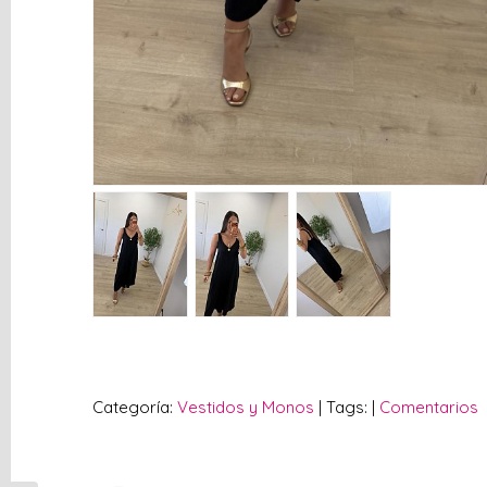
vacío
Redes
Sociales
Instagram
Facebook
Categoría:
Vestidos y Monos
|
Tags:
|
Comentarios