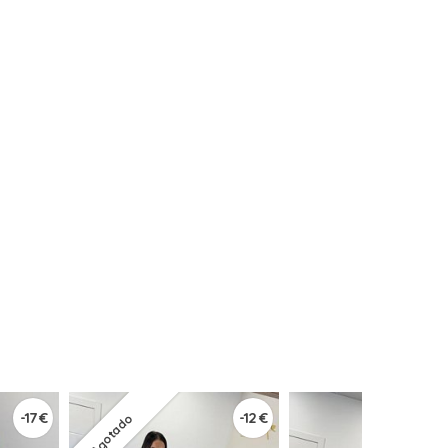
-17 €
-12 €
Agotado