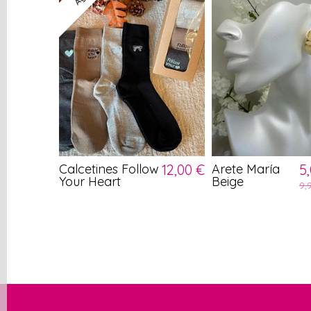
Calcetines Follow
12,00 €
Arete María
5
Your Heart
Beige
9,