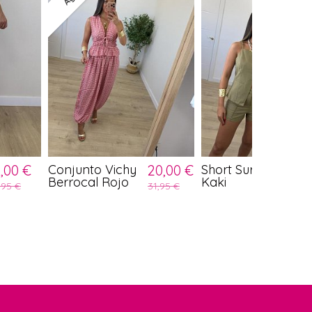
0,00 €
Conjunto Vichy
20,00 €
Short Sur
10,00
Berrocal Rojo
Kaki
,95 €
31,95 €
19,95 €