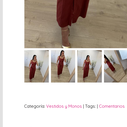
vacío
Redes
Sociales
Instagram
Facebook
Categoría:
Vestidos y Monos
|
Tags:
|
Comentarios