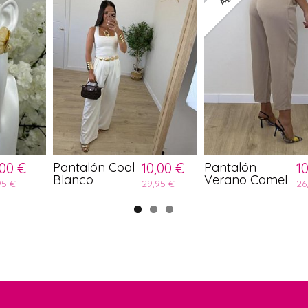
,00 €
Pantalón Cool
10,00 €
Pantalón
1
Blanco
Verano Camel
95 €
29,95 €
26