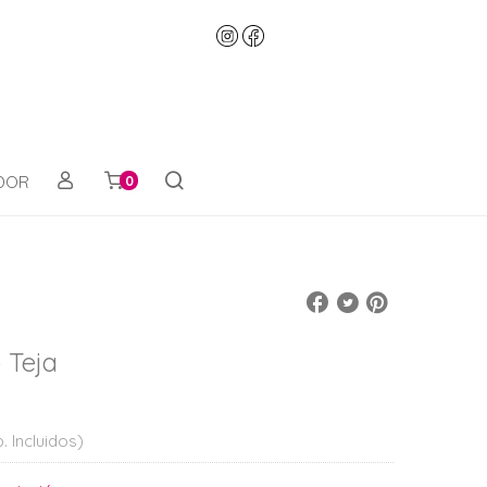
ADOR
0
 Teja
. Incluidos)