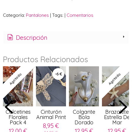
Categoría:
Pantalones
|
Tags:
|
Comentarios
Descripción
Productos Relacionados
-6 €
Agotado
Agotado
Calcetines
Cinturón
Colgante
Brazalete
Florales
Animal Print
Bola
Estrella De
Pack 4
Dorado
Mar
8,95 €
12,00 €
12,95 €
12,95 €