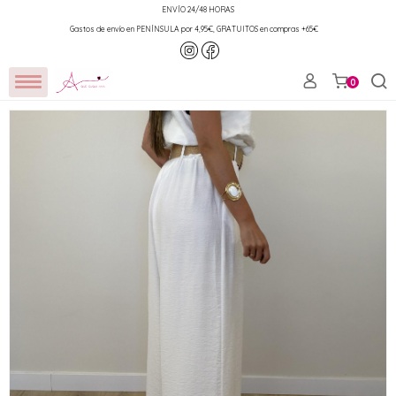
ENVÍO 24/48 HORAS
Gastos de envío en PENÍNSULA por 4,95€, GRATUITOS en compras +65€
0