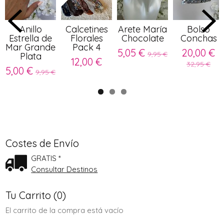
Anillo
Calcetines
Arete María
Bolso
Estrella de
Florales
Chocolate
Conchas
Mar Grande
Pack 4
5,05 €
20,00 €
9,95 €
Plata
12,00 €
32,95 €
5,00 €
9,95 €
Costes de Envío
GRATIS *
Consultar Destinos
Tu Carrito (0)
El carrito de la compra está vacío