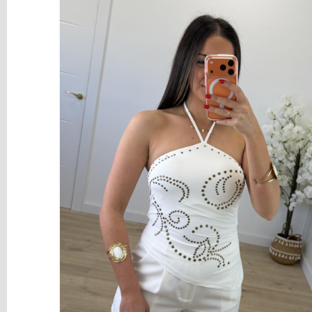
CALZADO
Costes
de
Envío
GRATIS
*
Consultar
Destinos
Tu
Carrito
(0)
El
carrito
de
la
compra
está