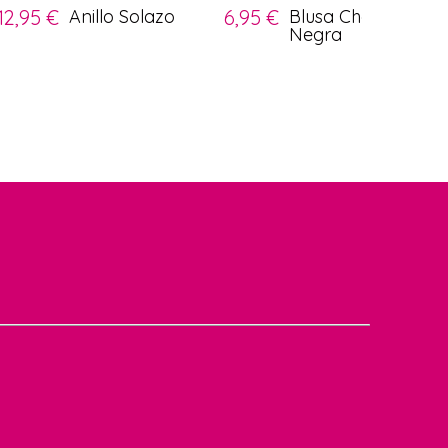
12,95 €
Anillo Solazo
6,95 €
Blusa Cheli
10,0
Negra
17,95 