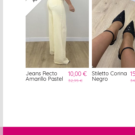
Jeans Recto
10,00 €
Stiletto Corina
1
Amarillo Pastel
Negro
32,95 €
34