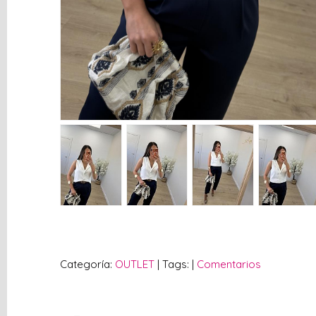
vacío
Redes
Sociales
Instagram
Facebook
Categoría:
OUTLET
|
Tags:
|
Comentarios