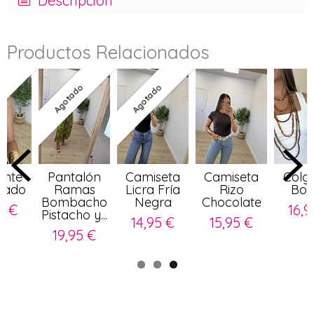
Descripción
Productos Relacionados
do
Agotado
Agotado
ante
Pantalón
Camiseta
Camiseta
Colg
rado
Ramas
Licra Fría
Rizo
Bog
Bombacho
Negra
Chocolate
5 €
16,9
Pistacho y...
14,95 €
15,95 €
19,95 €