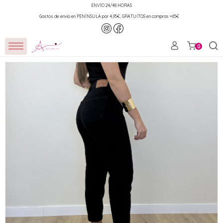
ENVÍO 24/48 HORAS
Gastos de envío en PENÍNSULA por 4,95€, GRATUITOS en compras +65€
0