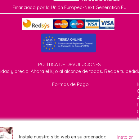
Financiado por la Unión Europea-Next Generation EU
POLÍTICA DE DEVOLUCIONES
idad y precio. Ahora el lujo al alcance de todos. Recibe tu pedi
Formas de Pago
I
P
 71 - 23477 Jaén - (España) |
info@quecuquiana.com
|
6466400
Instale nuestro sitio web en su ordenador:
Instalar
 DE ATENCION AL CLIENTE:
9:30H - 13:30H |
Tiempo de Entreg