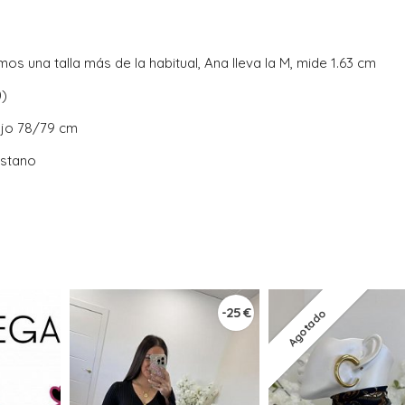
mos una talla más de la habitual, Ana lleva la M, mide 1.63 cm
0)
ajo 78/79 cm
astano
-25 €
Agotado