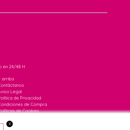
do en 24/48 H
r arriba
Contáctanos
Aviso Legal
olítica de Privacidad
Condiciones de Compra
Políticas de Cookies
67
|
646640067
X
a:
24/48H