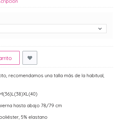
cripción
rrito
ustito, recomendamos una talla más de la habitual,
)M(36)L(38)XL(40)
pierna hasta abajo 78/79 cm
oliéster, 5% elastano