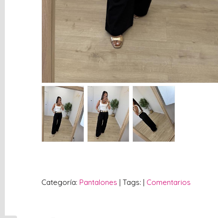
vacío
Redes
Sociales
Instagram
Facebook
Categoría:
Pantalones
|
Tags:
|
Comentarios